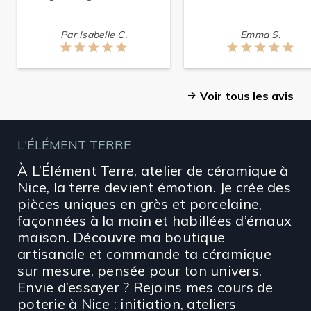
Par Isabelle C.
Emma S.
arrow_forward
Voir tous les avis
L'ÉLÉMENT TERRE
À L’Élément Terre, atelier de céramique à
Nice, la terre devient émotion. Je crée des
pièces uniques en grès et porcelaine,
façonnées à la main et habillées d’émaux
maison. Découvre ma boutique
artisanale et commande ta céramique
sur mesure, pensée pour ton univers.
Envie d’essayer ? Rejoins mes cours de
poterie à Nice : initiation, ateliers