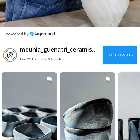
Powered by
mounia_guenatri_ceramiste
FOLLOW US
LATEST ON OUR SOCIAL