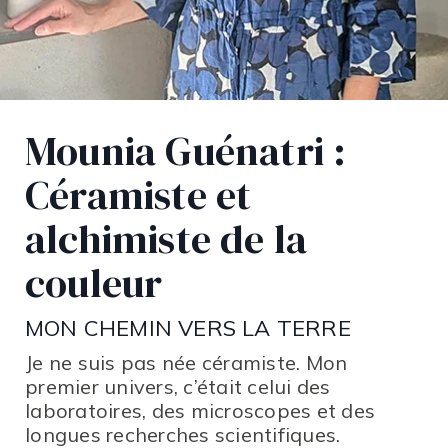
IQUES
RAIT
Mounia Guénatri :
SSE
Céramiste et
IAS
alchimiste de la
couleur
CTEZ-
MON CHEMIN VERS LA TERRE
Je ne suis pas née céramiste. Mon
premier univers, c’était celui des
laboratoires, des microscopes et des
longues recherches scientifiques.